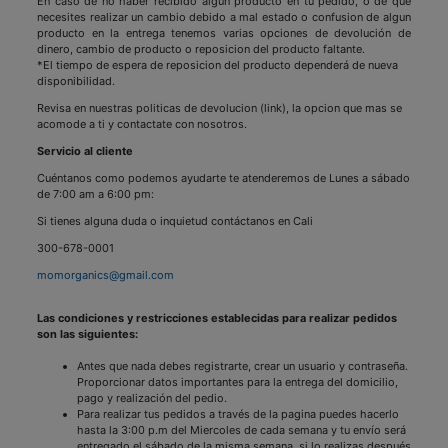
En caso de no haber recibido algun producto en tu pedido, o de que
necesites realizar un cambio debido a mal estado o confusion de algun
producto en la entrega tenemos varias opciones de devolución de
dinero, cambio de producto o reposicion del producto faltante.
*El tiempo de espera de reposicion del producto dependerá de nueva
disponibilidad.
Revisa en nuestras politicas de devolucion (link), la opcion que mas se
acomode a ti y contactate con nosotros.
Servicio al cliente
Cuéntanos como podemos ayudarte te atenderemos de Lunes a sábado
de 7:00 am a 6:00 pm:
Si tienes alguna duda o inquietud contáctanos en Cali
300-678-0001
momorganics@gmail.com
Las condiciones y restricciones establecidas para realizar pedidos
son las siguientes:
Antes que nada debes registrarte, crear un usuario y contraseña.
Proporcionar datos importantes para la entrega del domicilio,
pago y realización del pedio.
Para realizar tus pedidos a través de la pagina puedes hacerlo
hasta la 3:00 p.m del Miercoles de cada semana y tu envío será
entregado el sábado de la misma semana, si lo realizas después