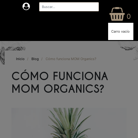
0
Carro vacío
Inicio
/
Blog
/
Cómo funciona MOM Organics?
CÓMO FUNCIONA
MOM ORGANICS?