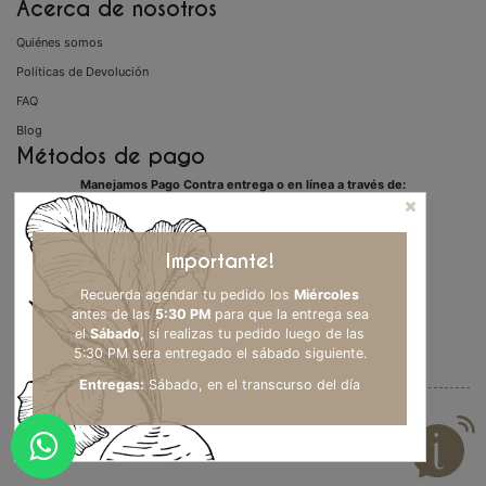
Acerca de nosotros
Quiénes somos
Políticas de Devolución
FAQ
Blog
Métodos de pago
Manejamos Pago Contra entrega o en línea a través de:
Importante!
Recuerda agendar tu pedido los
Miércoles
antes de las
5:30 PM
para que la entrega sea
el
Sábado
, si realizas tu pedido luego de las
5:30 PM sera entregado el sábado siguiente.
Entregas:
Sábado, en el transcurso del día
© 2021 MOM. Todos los derechos reservados.