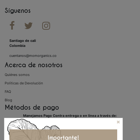
Síguenos



Santiago de cali
Colombia
cuentanos@momorganics.co
Acerca de nosotros
Quiénes somos
Políticas de Devolución
FAQ
Blog
Métodos de pago
Manejamos Pago Contra entrega o en línea a través de:
Importante!