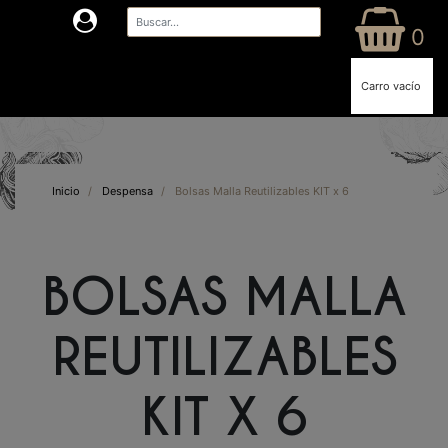
0
Carro vacío
Inicio
/
Despensa
/
Bolsas Malla Reutilizables KIT x 6
BOLSAS MALLA
REUTILIZABLES
KIT X 6