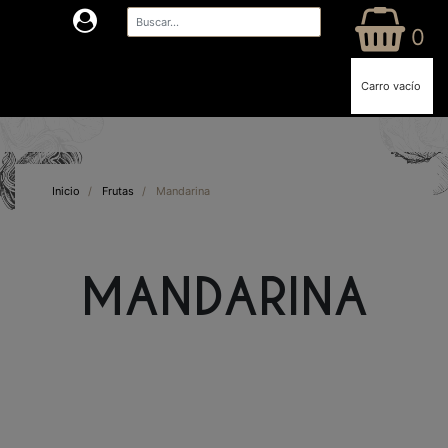
0
Carro vacío
Inicio
/
Frutas
/
Mandarina
MANDARINA