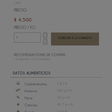
LIBRA
PRECIO:
$ 4.500
PRECIO / KG:
RECOMENDACIONES DE COMPRA:
1 lb equivale a 3 o 4 unidades
DATOS ALIMENTICIOS
0 g x lb
Carbohidratos:
0,63 g x lb
Proteina:
1,8 g x lb
Fibra:
44, 7 g x lb
Calorias:
0 g x lb