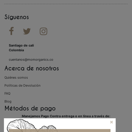
Síguenos



Santiago de cali
Colombia
cuentanos@momorganics.co
Acerca de nosotros
Quiénes somos
Políticas de Devolución
FAQ
Blog
Métodos de pago
Manejamos Pago Contra entrega o en línea a través de: