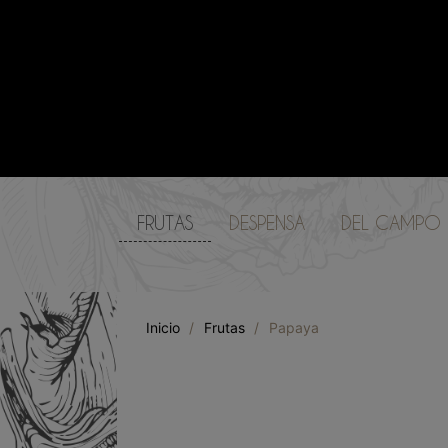
FRUTAS
DESPENSA
DEL CAMPO
Inicio
/
Frutas
/
Papaya