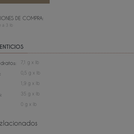
ONES DE COMPRA:
 a 3 lb
ENTICIOS
7,1 g x lb
dratos:
0,5 g x lb
:
1,9 g x lb
35 g x lb
:
0 g x lb
relacionados