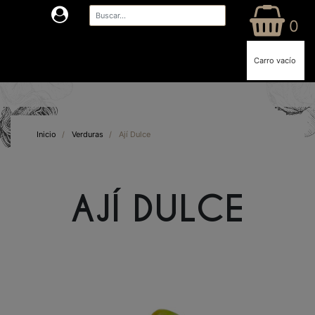
0
Carro vacío
Inicio
/
Verduras
/
Ají Dulce
AJÍ DULCE