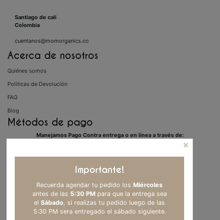
Santiago de cali
Colombia
cuentanos@momorganics.co
Acerca de nosotros
Quiénes somos
Políticas de Devolución
FAQ
Blog
Métodos de pago
Manejamos Pago Contra entrega o en línea a través de:
Importante!
Recuerda agendar tu pedido los
Miércoles
antes de las
5:30 PM
para que la entrega sea
el
Sábado
, si realizas tu pedido luego de las
5:30 PM sera entregado el sábado siguiente.