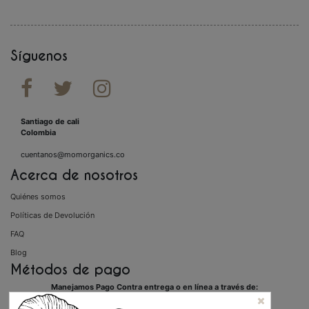
Síguenos



Santiago de cali
Colombia
cuentanos@momorganics.co
Acerca de nosotros
Quiénes somos
Políticas de Devolución
FAQ
Blog
Métodos de pago
Manejamos Pago Contra entrega o en línea a través de: